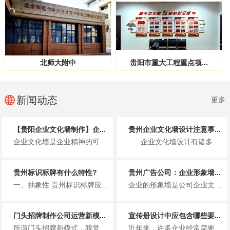
北师大附中
贵阳市重大工程重点项...
新闻动态
更多
【贵阳企业文化墙制作】企...
贵州企业文化墙设计注意事...
企业文化墙是企业精神的可视化载体，其材质选择不仅影响视觉效果，更关乎耐用性、预算成本与品牌调性的契合度。选对材质，能让文...
企业文化墙设计有诸多需要注意的事项，以下从内容、风格、布局等方面为你详细介绍：...
贵州标识标牌有什么特性?
贵州广告公司：企业形象墙...
一、抽象性 贵州标识标牌应当具备与众不同的外貌，便捷小区住户们鉴别，显示信息事情本身的特点，标识所展现具备不一样的实际...
企业的形象墙是公司企业文化建设的一部分，也是客户接触公司形象的直接的一部分，一面好的企业的形象墙能够很好的传递出企业的文...
门头招牌制作公司运营新模...
宣传册设计中应包含哪些要...
所谓门头招牌新模式，我觉得目前貌似没什么太新的模式。目前广泛存在于门头招牌制作的模式，是广告公司接下门头活，找零散安装工...
近年来，许多企业经常需要依靠宣传册来进行营销推广。可以说，宣传册是一种非常有效的营销工具。对于各种宣传册设计公司，每年都...