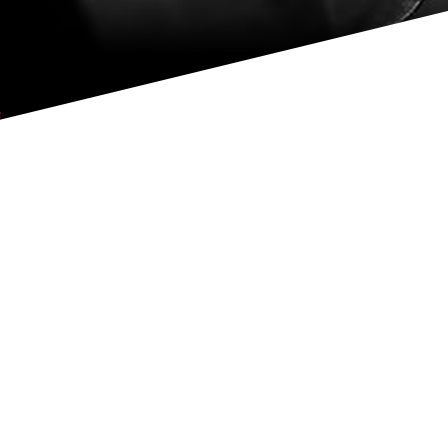
备案号：
黔ICP备2022003699号-1
网址：
www.zilgg.com
http://92929.wangid.com
联系地址：贵阳市南明区营盘路44-3、4号
网站直达号ID：92929
： 浏览总量
956642
次 /今日浏览
55483
次 / 建议(1024*768) IE8.0以上
即时通管理
后台登录
Powered by WangID 驰通集团
触屏版
丨
电脑版
贵公网安备 52010202002210号