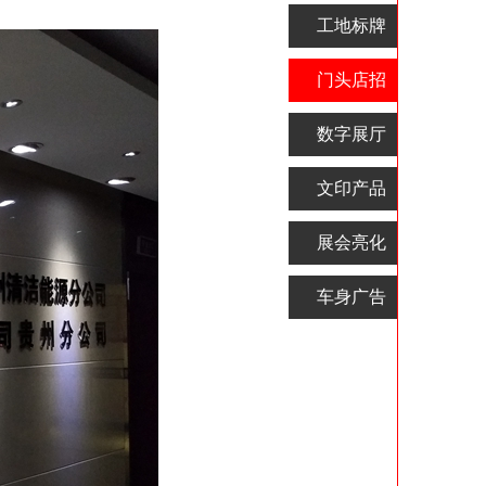
工地标牌
门头店招
数字展厅
文印产品
展会亮化
车身广告