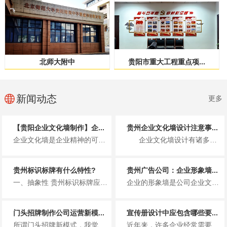
北师大附中
贵阳市重大工程重点项...
新闻动态
更多
【贵阳企业文化墙制作】企...
贵州企业文化墙设计注意事...
企业文化墙是企业精神的可视化载体，其材质选择不仅影响视觉效果，更关乎耐用性、预算成本与品牌调性的契合度。选对材质，能让文...
企业文化墙设计有诸多需要注意的事项，以下从内容、风格、布局等方面为你详细介绍：...
贵州标识标牌有什么特性?
贵州广告公司：企业形象墙...
一、抽象性 贵州标识标牌应当具备与众不同的外貌，便捷小区住户们鉴别，显示信息事情本身的特点，标识所展现具备不一样的实际...
企业的形象墙是公司企业文化建设的一部分，也是客户接触公司形象的直接的一部分，一面好的企业的形象墙能够很好的传递出企业的文...
门头招牌制作公司运营新模...
宣传册设计中应包含哪些要...
所谓门头招牌新模式，我觉得目前貌似没什么太新的模式。目前广泛存在于门头招牌制作的模式，是广告公司接下门头活，找零散安装工...
近年来，许多企业经常需要依靠宣传册来进行营销推广。可以说，宣传册是一种非常有效的营销工具。对于各种宣传册设计公司，每年都...